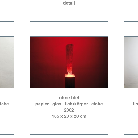
detail
ohne titel
eiche
papier · glas · lichtkörper · eiche
li
2002
185 x 20 x 20 cm