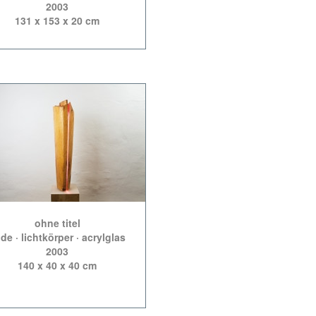
2003
131 x 153 x 20 cm
ohne titel
nde · lichtkörper · acrylglas
2003
140 x 40 x 40 cm