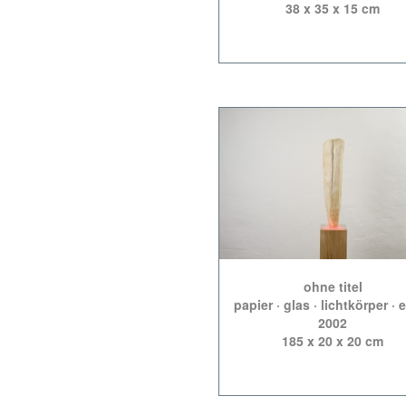
38 x 35 x 15 cm
ohne titel
papier · glas · lichtkörper · 
2002
185 x 20 x 20 cm