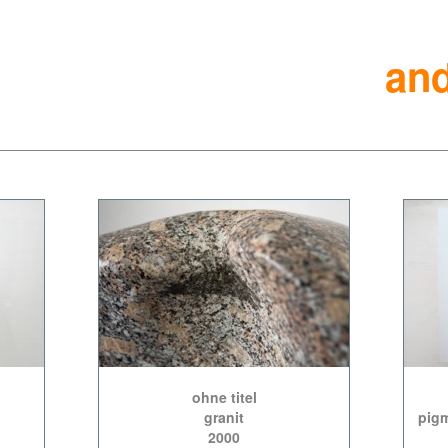
and
ohne titel
granit
pigm
2000