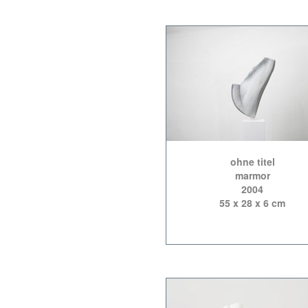
ohne titel
marmor
2004
55 x 28 x 6 cm